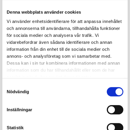
Denna webbplats använder cookies
Vi använder enhetsidentifierare för att anpassa innehållet
och annonserna till användarna, tillhandahålla funktioner
för sociala medier och analysera vår trafik. Vi
vidarebefordrar även sådana identifierare och annan
information från din enhet till de sociala medier och
Tvåvägskommunikation – Från
annons- och analysföretag som vi samarbetar med.
funktionskrav till fungerande
Dessa kan i sin tur kombinera informationen med annan
information som du har tillhandahållit eller som de har
utrymningsplats. Därför är SIS/TS
samlat in när du har använt deras tjänster.
24838:2026 viktig
Samtyckesval
2026-07-28
Nödvändig
När Boverkets nya byggregler nu gäller fullt ut förändras
Inställningar
sättet som brandskydd behöver projekteras, motiveras och
dokumenteras. Kraven är mer funktionsbaserade och
mindre detaljstyrda än tidigare. Det gör standarder och
Statistik