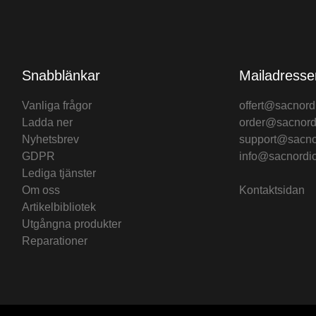
Snabblänkar
Mailadresse
Vanliga frågor
offert@sacnord
Ladda ner
order@sacnord
Nyhetsbrev
support@sacno
GDPR
info@sacnordi
Lediga tjänster
Om oss
Kontaktsidan
Artikelbibliotek
Utgångna produkter
Reparationer