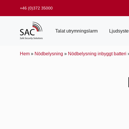
+46 (0)372 35000
Talat utrymningslarm
Ljudsyst
Hem
»
Nödbelysning
»
Nödbelysning inbyggt batteri