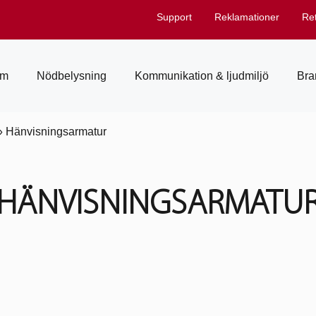
Support
Reklamationer
Re
em
Nödbelysning
Kommunikation & ljudmiljö
Bra
»
Hänvisningsarmatur
HÄNVISNINGSARMATU