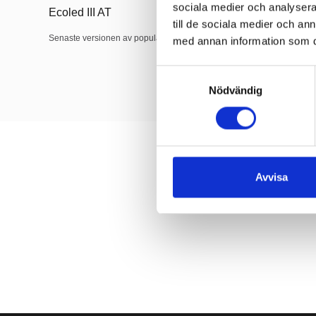
sociala medier och analysera 
Ecoled III AT
SAC-U25
till de sociala medier och a
Senaste versionen av populär armatur från Effekta!
5år garanti
med annan information som du 
Samtyckesval
Nödvändig
Avvisa