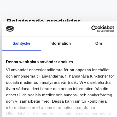
Relaterade produkter
Samtycke
Information
Om
Denna webbplats använder cookies
Vi använder enhetsidentifierare för att anpassa innehållet
och annonserna till användarna, tillhandahålla funktioner för
Artnr. Se tabell.
NYHET! Trigon 300
sociala medier och analysera vår trafik. Vi vidarebefordrar
Proled-Serien
Speciellt framtagen för att belysa
även sådana identifierare och annan information från din
brandskyddsutrustning och
Robust och flexibel armatur för alla
säkerhetsanordningar.
enhet till de sociala medier och annons- och analysföretag
miljöer
som vi samarbetar med. Dessa kan i sin tur kombinera
informationen med annan information som du har
tillhandahållit eller som de har samlat in när du har använt