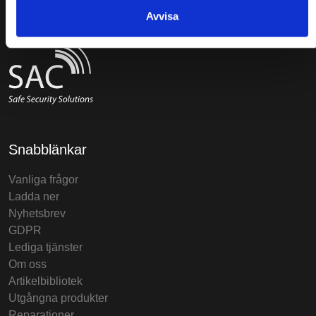
Avvisa
Snabblänkar
Vanliga frågor
Ladda ner
Nyhetsbrev
GDPR
Lediga tjänster
Om oss
Artikelbibliotek
Utgångna produkter
Reparationer