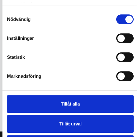
deras tjänster.
Samtyckesval
Nödvändig
Inställningar
Statistik
Artnr. Se tabell nedan.
NYHET! ABOX-Serien
Marknadsföring
Moderna utrymningsarmaturer i
fyra storlekar
Artnr. 010192, 7341577
Ecoled III DALI
Dali med batteribackup
Tillåt alla
Tillåt urval