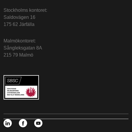
Stockholms kontoret:
Saldovägen 16
175 62 Järfälla
Malmökontoret:
Sångleksgatan 8A
215 79 Malmö