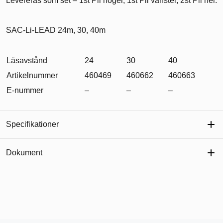
Levereras som set – 1st Pil höger, 1st Pil vänster, 2st Pil ner.
SAC-Li-LEAD 24m, 30, 40m
Läsavstånd
24
30
40
Artikelnummer
460469
460662
460663
E-nummer
–
–
–
Specifikationer
Dokument