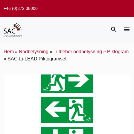
+46 (0)372 35000
Hem
»
Nödbelysning
»
Tillbehör nödbelysning
»
Piktogram
»
SAC-Li-LEAD Piktogramset