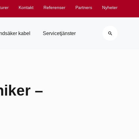
turer
Kontakt
Referenser
Partners
Nyheter
Search
ndsäker kabel
Servicetjänster
iker –