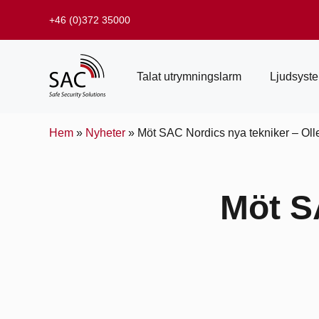
+46 (0)372 35000
Talat utrymningslarm
Ljudsyst
Hem
»
Nyheter
»
Möt SAC Nordics nya tekniker – Oll
Möt S