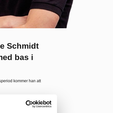
le Schmidt
med bas i
speriod kommer han att
t om som jag är