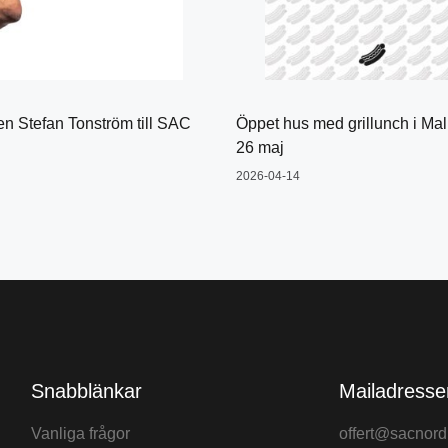
 Stefan Tonström till SAC
Öppet hus med grillunch i Ma
26 maj
2026-04-14
Snabblänkar
Mailadresse
Vanliga frågor
offert@sacnord