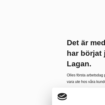
Det är med
har börjat
Lagan.
Olles första arbetsda
vara ute hos våra kunde
–
Det känns oerhört rol
övertygad om kommer a