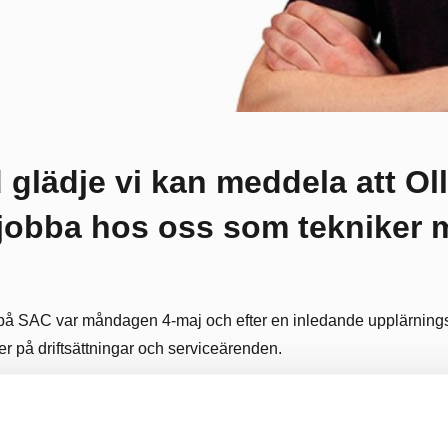
 glädje vi kan meddela att Ol
 jobba hos oss som tekniker 
g på SAC var måndagen 4-maj och efter en inledande upplärning
r på driftsättningar och serviceärenden.
igt att bli en del av SAC teamet, ett företag man hört mycket got
tt erbjuda både utmaningar och nya möjligheter.