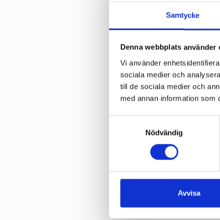
Samtycke
Olle kommer senast fr
servicegrad i alla läge
Denna webbplats använder 
med samma entusiasm 
Vi använder enhetsidentifierar
sociala medier och analysera 
Varmt välkommen till S
till de sociala medier och a
med annan information som du 
Samtyckesval
Nödvändig
Dela artikeln
Avvisa