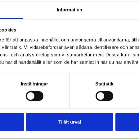
Information
ån HP Tronic
,
där han utvecklat goda tekniska förmågor och lärt s
n. Samtidigt så är han ny i vår bransch och vi hoppas därför att
cookies
som ni välkomnar oss andra på SAC idag.
e för att anpassa innehållet och annonserna till användarna, tillh
vår trafik. Vi vidarebefordrar även sådana identifierare och anna
AC Nordic, Olle!
nnons- och analysföretag som vi samarbetar med. Dessa kan i sin
har tillhandahållit eller som de har samlat in när du har använt 
Inställningar
Statistik
Tillåt urval