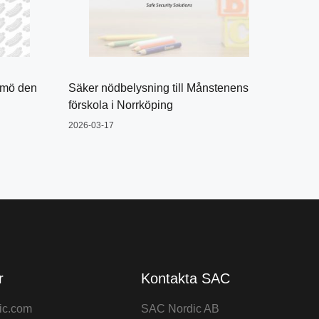
lmö den
Säker nödbelysning till Månstenens
förskola i Norrköping
2026-03-17
r
Kontakta SAC
ic.com
SAC Nordic AB