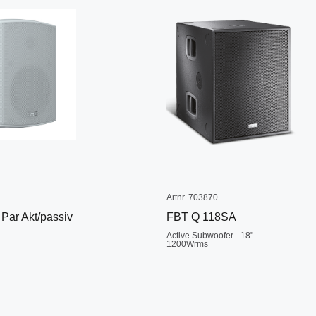
Artnr. 703870
ar Akt/passiv
FBT Q 118SA
Active Subwoofer - 18" -
1200Wrms