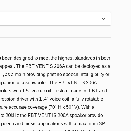
een designed to meet the highest standards in both
 appeal. The FBT VENTIS 206A can be deployed as a
ill, as a main providing pristine speech intelligibility or
companion of a subwoofer. The FBTVENTIS 206A
oofers with 1.5″ voice coil, custom made for FBT and
ssion driver with 1 .4″ voice coil; a fully rotatable
nsure accurate coverage (70° H x 50° V). With a
 to 20kHz the FBT VENT IS 206A speaker provide
th speech and music applications with a maximum SPL