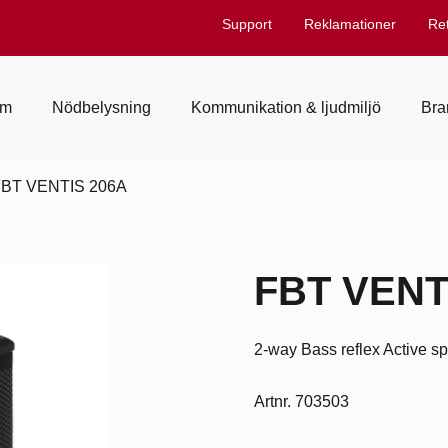
Support
Reklamationer
Re
em
Nödbelysning
Kommunikation & ljudmiljö
Bra
FBT VENTIS 206A
FBT VENT
2-way Bass reflex Active 
Artnr. 703503