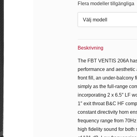
Flera modeller tillgängliga
Beskrivning
The FBT VENTIS 206A has b
performance and aesthetic
front fill, an under-balcony f
simply as the full-range 
incorporating 2 x 6.5″ LF w
1″ exit throat B&C HF compre
constant directivity horn e
frequency range from 70Hz
high fidelity sound for bo