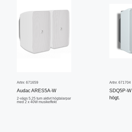
Artnr. 671659
Artnr. 671704
Audac ARES5A-W
SDQ5P-W P
högt.
2-vägs 5,25 tum aktivt högtalarpar
med 2 x 40W musikeffekt