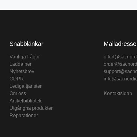
Snabblänkar
Mailadresse
Vanliga frågor
offert@sacnord
Ladda ner
order@sacnord
Nyhetsbrev
support@sacno
GDPR
info@sacnordi
Lediga tjänster
Om oss
Kontaktsidan
Artikelbibliotek
Utgångna produkter
Reparationer