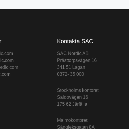
r
Kontakta SAC
ic.com
SAC Nordic AB
ic.com
Prästtorpsvägen 16
rdic.com
341 51 Lagan
c.com
0372- 35 000
Stockholms kontoret:
Saldovägen 16
175 62 Järfälla
Malmökontoret:
Sångleksgatan 8A