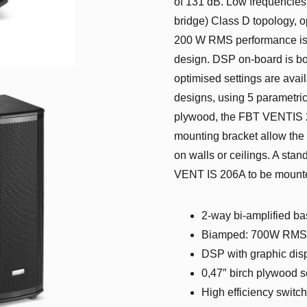
of 131 dB. Low frequencies 
bridge) Class D topology, o
200 W RMS performance is d
design. DSP on-board is both
optimised settings are availa
designs, using 5 parametric 
plywood, the FBT VENTIS 20
mounting bracket allow th
on walls or ceilings. A st
VENT IS 206A to be mounte
2-way bi-amplified ba
Biamped: 700W RMS
DSP with graphic dis
0,47″ birch plywood s
High efficiency swit