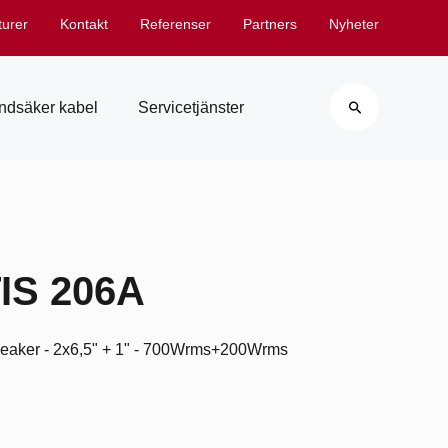
turer
Kontakt
Referenser
Partners
Nyheter
Search
ndsäker kabel
Servicetjänster
IS 206A
speaker - 2x6,5" + 1" - 700Wrms+200Wrms