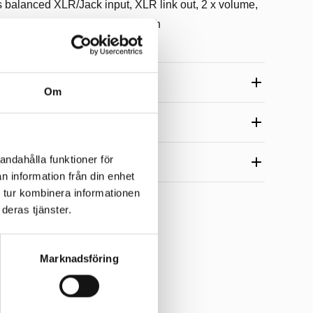
s balanced XLR/Jack input, XLR link out, 2 x volume,
P with rotative encoder and push
Om
andahålla funktioner för
n information från din enhet
 tur kombinera informationen
deras tjänster.
Marknadsföring