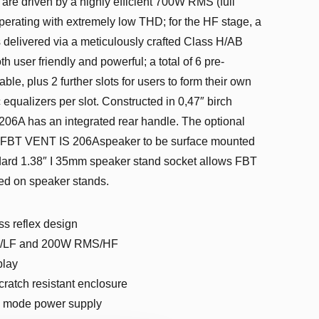
are driven by a highly efficient 700W RMS (full
perating with extremely low THD; for the HF stage, a
elivered via a meticulously crafted Class H/AB
 user friendly and powerful; a total of 6 pre-
ble, plus 2 further slots for users to form their own
equalizers per slot. Constructed in 0,47″ birch
6A has an integrated rear handle. The optional
e FBT VENT IS 206Aspeaker to be surface mounted
andard 1.38″ I 35mm speaker stand socket allows FBT
d on speaker stands.
ss reflex design
/LF and 200W RMS/HF
play
cratch resistant enclosure
ch mode power supply