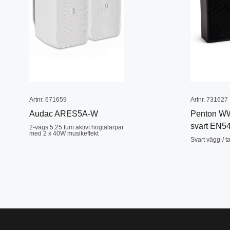
Artnr. 671659
Artnr. 731627
Audac ARES5A-W
Penton W
svart EN5
2-vägs 5,25 tum aktivt högtalarpar
med 2 x 40W musikeffekt
Svart vägg-/ t