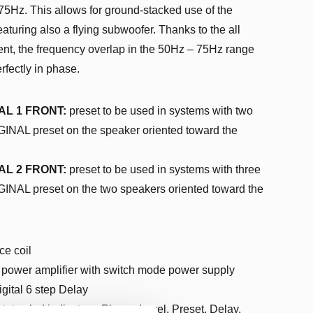
at 75Hz. This allows for ground-stacked use of the
aturing also a flying subwoofer. Thanks to the all
ment, the frequency overlap in the 50Hz – 75Hz range
rfectly in phase.
AL 1 FRONT:
preset to be used in systems with two
GINAL preset on the speaker oriented toward the
AL 2 FRONT:
preset to be used in systems with three
GINAL preset on the two speakers oriented toward the
ce coil
ower amplifier with switch mode power supply
gital 6 step Delay
status led indicators, Phase, Level, Preset, Delay,