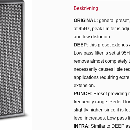
Beskrivning
ORIGINAL:
general preset, 
at 95Hz, peak limiter is ad
and low distortion
DEEP:
this preset extends
Low pass filter is set at 95
remove almost completely the
necessarily causes little 
applications requiring ex
extension.
PUNCH:
Preset providing 
frequency range. Perfect fo
slightly higher, since it is 
level increases. Low pass fil
INFRA:
Similar to DEEP as f