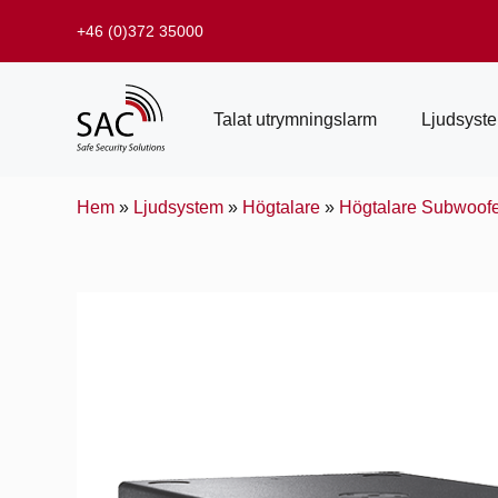
+46 (0)372 35000
Talat utrymningslarm
Ljudsyst
Hem
»
Ljudsystem
»
Högtalare
»
Högtalare Subwoof