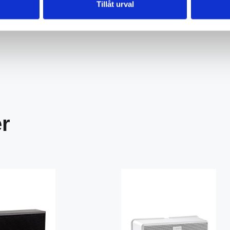
Tillåt urval
er