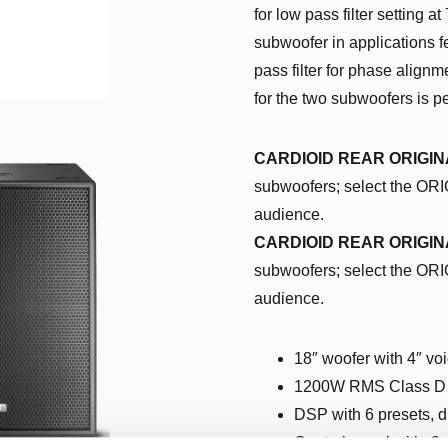
for low pass filter setting 
subwoofer in applications fe
pass filter for phase align
for the two subwoofers is pe
CARDIOID REAR ORIGIN
subwoofers; select the ORI
audience.
CARDIOID REAR ORIGIN
subwoofers; select the ORI
audience.
18″ woofer with 4″ voi
1200W RMS Class D p
DSP with 6 presets, di
Control panel with: 3 