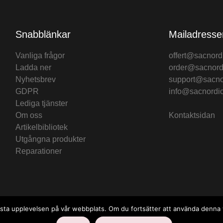
Snabblänkar
Mailadresse
Vanliga frågor
offert@sacnord
Ladda ner
order@sacnord
Nyhetsbrev
support@sacno
GDPR
info@sacnordi
Lediga tjänster
Om oss
Kontaktsidan
Artikelbibliotek
Utgångna produkter
Reparationer
n bästa upplevelsen på vår webbplats. Om du fortsätter att använda denn