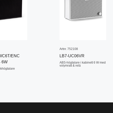
Artnr. 752108
WC6T/ENC
LB7-UC06VR
4 6W
ABS-högtalare i kabinett 6 W med
volymratt & relä
akhögtalare