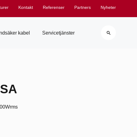
turer
Kontakt
Referenser
Partners
Nyheter
Search
ndsäker kabel
Servicetjänster
8SA
1200Wrms