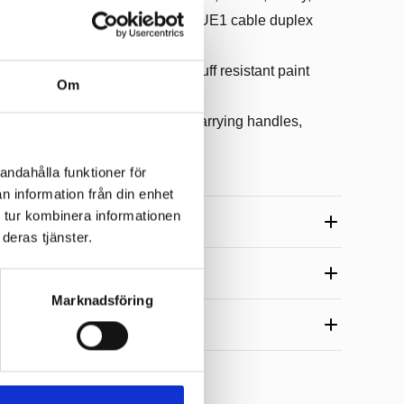
Power supply with powerCON TRUE1 cable duplex
wood cabinet with scratch and scuff resistant paint
Om
ker stand socket, 4 aluminum carrying handles,
andahålla funktioner för
n information från din enhet
 tur kombinera informationen
deras tjänster.
Marknadsföring