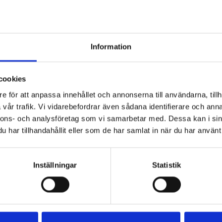
stereo XLR in/link, 
with input and output
0,70″ baltic birch ply
Information
finish
2 M20 top mount spea
cookies
optional wheels
e för att anpassa innehållet och annonserna till användarna, tillh
vår trafik. Vi vidarebefordrar även sådana identifierare och anna
nnons- och analysföretag som vi samarbetar med. Dessa kan i sin
Specifikationer
har tillhandahållit eller som de har samlat in när du har använt 
Dokument
Inställningar
Statistik
Tillbehör