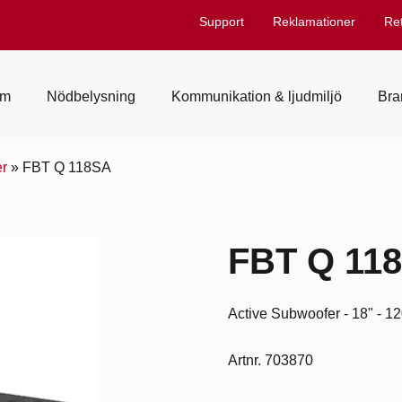
Support
Reklamationer
Re
em
Nödbelysning
Kommunikation & ljudmiljö
Bra
er
»
FBT Q 118SA
FBT Q 11
Active Subwoofer - 18" - 
Artnr. 703870