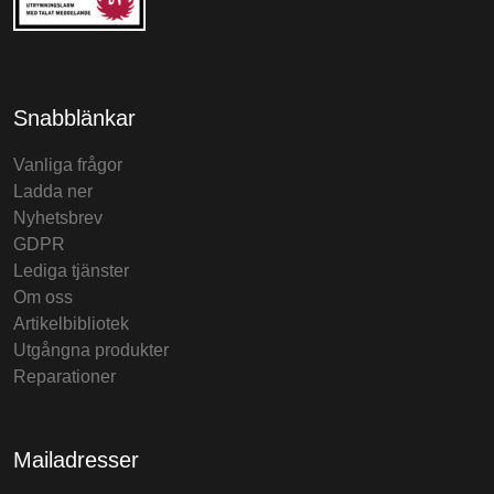
Snabblänkar
Vanliga frågor
Ladda ner
Nyhetsbrev
GDPR
Lediga tjänster
Om oss
Artikelbibliotek
Utgångna produkter
Reparationer
Mailadresser