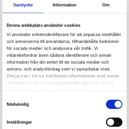
Samtycke
Information
Om
Denna webbplats använder cookies
Vi använder enhetsidentifierare för att anpassa innehållet
Relaterade produkter
och annonserna till användarna, tillhandahålla funktioner
för sociala medier och analysera vår trafik. Vi
vidarebefordrar även sådana identifierare och annan
information från din enhet till de sociala medier och
annons- och analysföretag som vi samarbetar med.
Dessa kan i sin tur kombinera informationen med annan
information som du har tillhandahållit eller som de har
samlat in när du har använt deras tjänster.
Samtyckesval
Nödvändig
Artnr. 532422
Inställningar
Blåtandsmottagare Denon