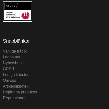
Snabblänkar
Vanliga frågor
Ladda ner
Nyhetsbrev
GDPR
Lediga tjänster
Om oss
Artikelbibliotek
Utgångna produkter
Reparationer