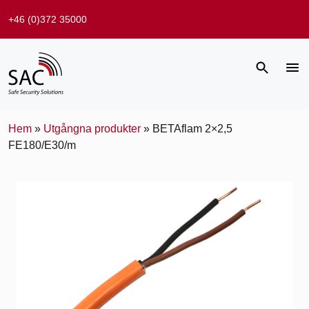
+46 (0)372 35000
Hem
»
Utgångna produkter
»
BETAflam 2×2,5
FE180/E30/m